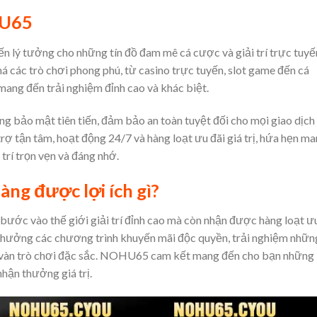
HU65
n lý tưởng cho những tín đồ đam mê cá cược và giải trí trực tuyế
á các trò chơi phong phú, từ casino trực tuyến, slot game đến cá
mang đến trải nghiệm đỉnh cao và khác biệt.
ảo mật tiên tiến, đảm bảo an toàn tuyệt đối cho mọi giao dịch
 trợ tận tâm, hoạt động 24/7 và hàng loạt ưu đãi giá trị, hứa hẹn m
rí trọn vẹn và đáng nhớ.
g được lợi ích gì?
 bước vào thế giới giải trí đỉnh cao mà còn nhận được hàng loạt ư
c hưởng các chương trình khuyến mãi độc quyền, trải nghiệm nhữn
ô vàn trò chơi đặc sắc. NOHU65 cam kết mang đến cho bạn những
nhận thưởng giá trị.