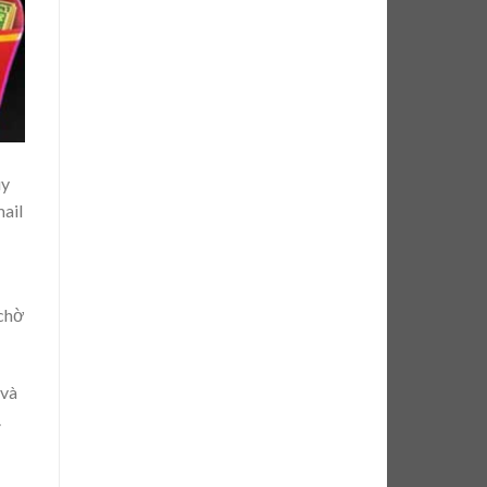
uy
ail
 chờ
 và
.