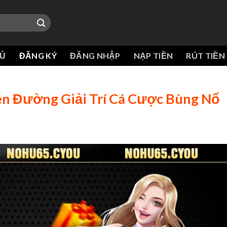
HỦ
ĐĂNG KÝ
ĐĂNG NHẬP
NẠP TIỀN
RÚT TIỀN
n Đường Giải Trí Cá Cược Bùng Nổ