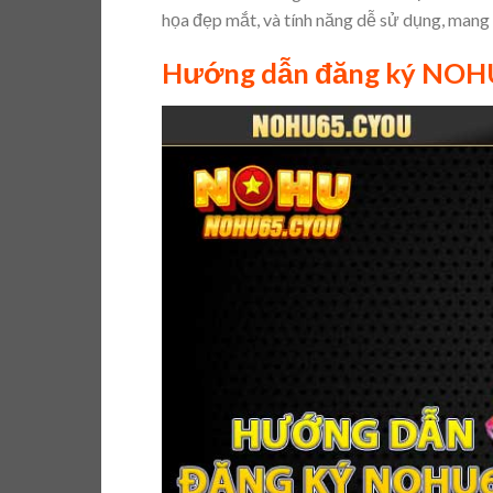
họa đẹp mắt, và tính năng dễ sử dụng, mang đ
Hướng dẫn đăng ký NOHU