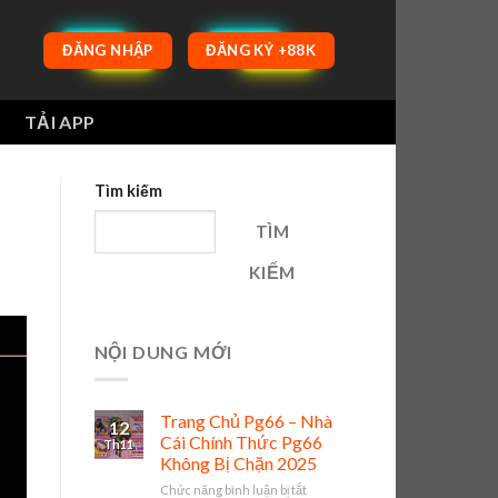
ĐĂNG NHẬP
ĐĂNG KÝ +88K
TẢI APP
Tìm kiếm
TÌM
KIẾM
NỘI DUNG MỚI
Trang Chủ Pg66 – Nhà
12
Cái Chính Thức Pg66
Th11
Không Bị Chặn 2025
ở
Chức năng bình luận bị tắt