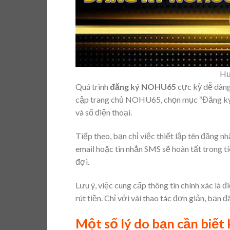
Hư
Quá trình
đăng ký NOHU65
cực kỳ dễ dàng
cập trang chủ NOHU65, chọn mục “Đăng ký” v
và số điện thoại.
Tiếp theo, bạn chỉ việc thiết lập tên đăng
email hoặc tin nhắn SMS sẽ hoàn tất trong t
đợi.
Lưu ý, việc cung cấp thông tin chính xác là 
rút tiền. Chỉ với vài thao tác đơn giản, bạn
Một số lý do bạn cần biế