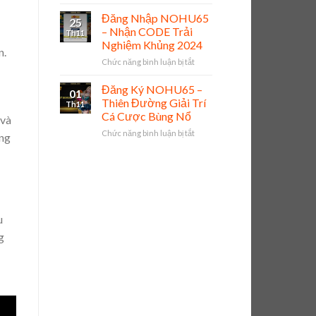
Nạp
Thao
2024
Tiền
Tác
Đăng Nhập NOHU65
25
NOHU65
An
– Nhận CODE Trải
Th11
–
Toàn
Nghiệm Khủng 2024
Hướng
n.
Và
ở
Chức năng bình luận bị tắt
Dẫn
Nhanh
Đăng
Lên
Nhập
Điểm
Đăng Ký NOHU65 –
01
NOHU65
Nhanh
Thiên Đường Giải Trí
Th11
–
Nhận
Cá Cược Bùng Nổ
 và
Nhận
Thưởng
ở
Chức năng bình luận bị tắt
CODE
ang
Đăng
Trải
Ký
Nghiệm
NOHU65
Khủng
–
2024
Thiên
Đường
Giải
u
Trí
g
Cá
Cược
Bùng
Nổ